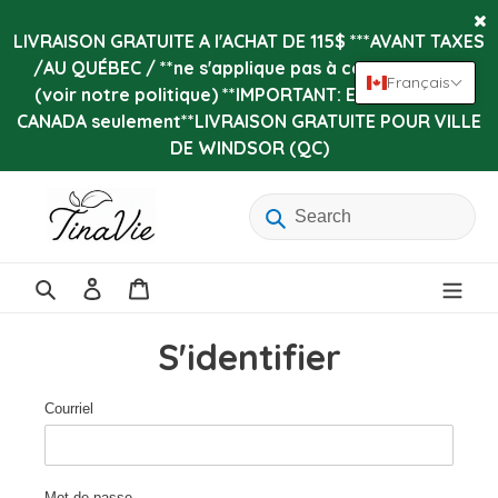
Passer
au
LIVRAISON GRATUITE A l'ACHAT DE 115$ ***AVANT TAXES
contenu
/AU QUÉBEC / **ne s'applique pas à certains items
Français
(voir notre politique) **IMPORTANT: Expédition au
CANADA seulement**LIVRAISON GRATUITE POUR VILLE
DE WINDSOR (QC)
Se
Panier
connecter
Rechercher
S'identifier
Courriel
Mot de passe