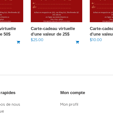
irtuelle
Carte-cadeau virtuelle
Carte-cadea
de 50$
d'une valeur de 25$
d'une valeu
Prix
$25.00
Prix
$10.00
normal
normal
 rapides
Mon compte
pos de nous
Mon profil
que