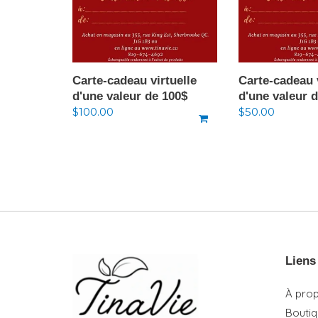
Carte-cadeau virtuelle
Carte-cadeau v
d'une valeur de 100$
d'une valeur 
Prix
$100.00
Prix
$50.00
normal
normal
Liens
À pro
Bouti