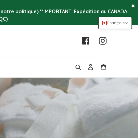
r notre politique) **IMPORTANT: Expédition au CANADA
QC)
Français
Facebook
Instagram
Se
Panier
connecter
Rechercher