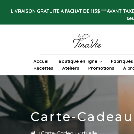
Passer
au
LIVRAISON GRATUITE A l'ACHAT DE 115$ ***AVANT TAXES
contenu
se
Accueil
Boutique en ligne
Fabriqués
Recettes
Ateliers
Promotions
À pr
Carte-Cadeau 
Carte-Cadeau virtuelle