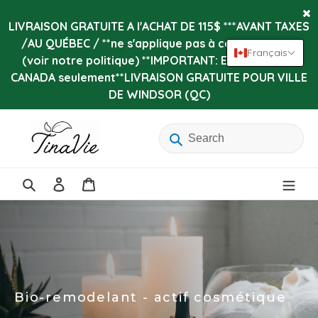
Passer
au
LIVRAISON GRATUITE A l'ACHAT DE 115$ ***AVANT TAXES
contenu
/AU QUÉBEC / **ne s'applique pas à certains items
Français
(voir notre politique) **IMPORTANT: Expédition au
CANADA seulement**LIVRAISON GRATUITE POUR VILLE
DE WINDSOR (QC)
Se
Panier
connecter
Rechercher
Bio-remodelant - actif cosmétique