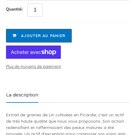
Quantité:
AJOUTER AU PANIER
Plus de moyens de paiement
Ajout
d'un
produit
La description
à
votre
panier
Extrait de graines de Lin cultivées en Picardie, c'est un actif
de très haute qualité que nous vous proposons. Son action
redensifiant et raffermissant des peaux matures a été
prouvée. Un actif d'exception pour composer vos soins anti-