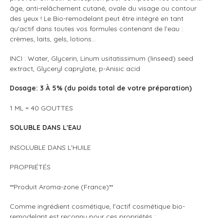
âge, anti-relâchement cutané, ovale du visage ou contour
des yeux ! Le Bio-remodelant peut être intégré en tant
qu'actif dans toutes vos formules contenant de l'eau :
crèmes, laits, gels, lotions...
INCI : Water, Glycerin, Linum usitatissimum (linseed) seed
extract, Glyceryl caprylate, p-Anisic acid
Dosage: 3 À 5% (du poids total de votre préparation)
1 ML = 40 GOUTTES
SOLUBLE DANS L'EAU
INSOLUBLE DANS L'HUILE
PROPRIÉTÉS
**Produit Aroma-zone (France)**
Comme ingrédient cosmétique, l'actif cosmétique bio-
remodelant est reconnu pour ces propriétés :