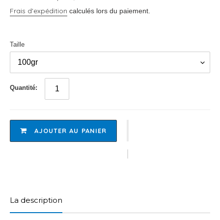
Frais d'expédition
calculés lors du paiement.
Taille
Quantité:
AJOUTER AU PANIER
Ajout
d'un
produit
La description
à
votre