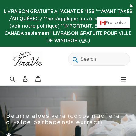
Passer
au
LIVRAISON GRATUITE A l'ACHAT DE 115$ ***AVANT TAXES
contenu
/AU QUÉBEC / **ne s'applique pas à certains items
Français
(voir notre politique) **IMPORTANT: Expédition au
CANADA seulement**LIVRAISON GRATUITE POUR VILLE
DE WINDSOR (QC)
Se
Panier
connecter
Rechercher
Beurre aloes vera (cocos nucifera
oil-aloe barbadensis extract)