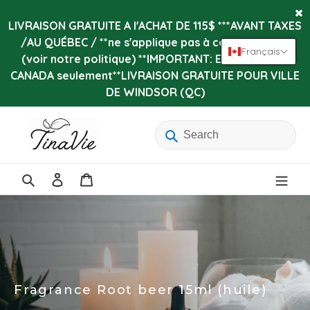
Passer
au
LIVRAISON GRATUITE A l'ACHAT DE 115$ ***AVANT TAXES
contenu
/AU QUÉBEC / **ne s'applique pas à certains items
Français
(voir notre politique) **IMPORTANT: Expédition au
CANADA seulement**LIVRAISON GRATUITE POUR VILLE
DE WINDSOR (QC)
Se
Panier
connecter
Rechercher
Fragrance Root beer 15ml (huile)