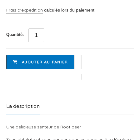
Frais d'expédition
calculés lors du paiement.
Quantité:
AJOUTER AU PANIER
Ajout
d'un
produit
La description
à
votre
panier
Une délicieuse senteur de Root beer.
Sans phtalate et sans danger pour les bougies. Ne décolore