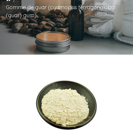
Gomme de guar (cyamopsis tetragonoloba
(guar) gum)