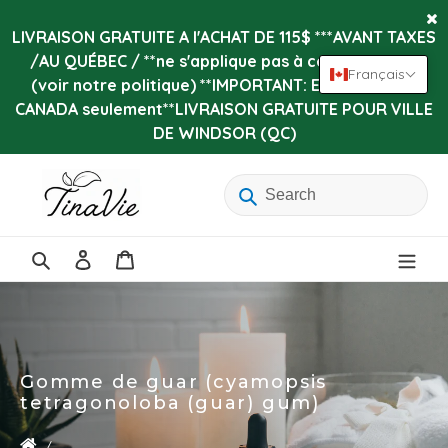
Passer
au
LIVRAISON GRATUITE A l'ACHAT DE 115$ ***AVANT TAXES
contenu
/AU QUÉBEC / **ne s'applique pas à certains items
Français
(voir notre politique) **IMPORTANT: Expédition au
CANADA seulement**LIVRAISON GRATUITE POUR VILLE
DE WINDSOR (QC)
Se
Panier
connecter
Rechercher
Gomme de guar (cyamopsis
tetragonoloba (guar) gum)