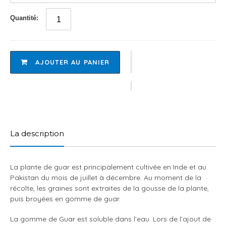
Quantité:
AJOUTER AU PANIER
Ajout
d'un
produit
La description
à
votre
panier
La plante de guar est principalement cultivée en Inde et au
Pakistan du mois de juillet à décembre. Au moment de la
récolte, les graines sont extraites de la gousse de la plante,
puis broyées en gomme de guar.
La gomme de Guar est soluble dans l’eau. Lors de l’ajout de