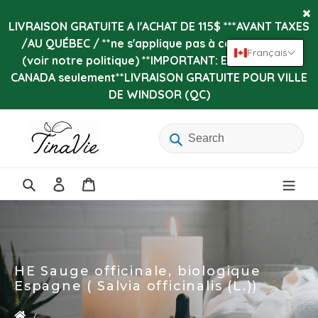
Passer
au
LIVRAISON GRATUITE A l'ACHAT DE 115$ ***AVANT TAXES
contenu
/AU QUÉBEC / **ne s'applique pas à certains items
Français
(voir notre politique) **IMPORTANT: Expédition au
CANADA seulement**LIVRAISON GRATUITE POUR VILLE
DE WINDSOR (QC)
Se
Panier
connecter
Rechercher
HE Sauge officinale, biologique
Espagne ( Salvia officinalis (L.))