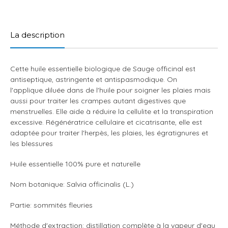
Ajout
d'un
produit
La description
à
votre
panier
Cette huile essentielle biologique de Sauge officinal est
antiseptique, astringente et antispasmodique. On
l'applique diluée dans de l'huile pour soigner les plaies mais
aussi pour traiter les crampes autant digestives que
menstruelles. Elle aide à réduire la cellulite et la transpiration
excessive. Régénératrice cellulaire et cicatrisante, elle est
adaptée pour traiter l'herpès, les plaies, les égratignures et
les blessures
Huile essentielle 100% pure et naturelle
Nom botanique: Salvia officinalis (L.)
Partie: sommités fleuries
Méthode d'extraction: distillation complète à la vapeur d'eau