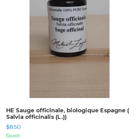
HE Sauge officinale, biologique Espagne (
Salvia officinalis (L.))
Prix
$8.50
normal
Épuisé