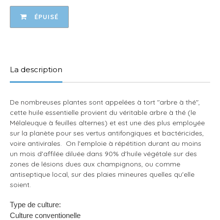
ÉPUISÉ
Ajout
d'un
produit
La description
à
votre
panier
De nombreuses plantes sont appelées à tort "arbre à thé",
cette huile essentielle provient du véritable arbre à thé (le
Mélaleuque à feuilles alternes) et est une des plus employée
sur la planète pour ses vertus antifongiques et bactéricides,
voire antivirales. On l'emploie à répétition durant au moins
un mois d'affilée diluée dans 90% d'huile végétale sur des
zones de lésions dues aux champignons, ou comme
antiseptique local, sur des plaies mineures quelles qu'elle
soient.
Type de culture:
Culture conventionelle