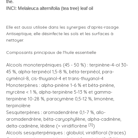
thé.
INCI: Melaleuca alternifolia (tea tree) leaf oil
Ell
e est aussi utilisée dans les synergies d'après-rasage.
Antiseptique, elle désinfecte les sols et les surfaces à
nettoyer.
Composants principaux de l'huile essentielle
Alcools monoterpéniques (45 - 50 %) : terpinène-4-ol 30-
45 %, alpha-terpinéol 1,5-8 %, béta-terpinéol, para-
cyménol-8, cis-thuyanol-4 et trans-thuyanol-4
Monoterpènes : alpha-pinène 1-6 % et béta-pinène,
myrcène < 1 %, alpha-terpinène 5-13 % et gamma-
terpinène 10-28 %, paracymène 0,5-12 %, limonène,
terpinolène
Sesquiterpènes : aromadendrène 0,1-7 %, allo-
aromadendrène, béta-caryophyllène, alpha-cadinène,
[3]
delta-cadinène, lédène (= viridiflorène
)
Alcools sesquiterpéniques : globulol, viridiflorol (traces)