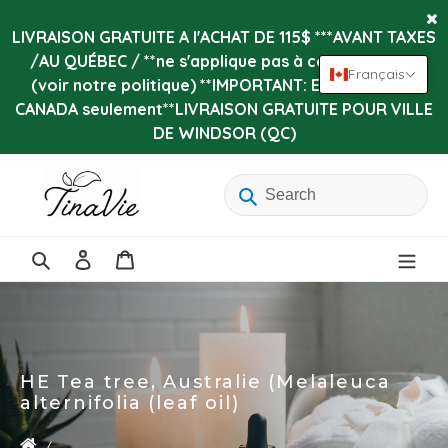
Passer
au
LIVRAISON GRATUITE A l'ACHAT DE 115$ ***AVANT TAXES
contenu
/AU QUÉBEC / **ne s'applique pas à certains items
Français
(voir notre politique) **IMPORTANT: Expédition au
CANADA seulement**LIVRAISON GRATUITE POUR VILLE
DE WINDSOR (QC)
Se
Panier
connecter
Rechercher
HE Tea tree, Australie (Melaleuca
alternifolia (leaf oil)