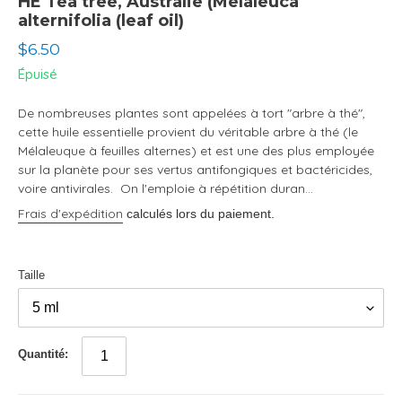
HE Tea tree, Australie (Melaleuca
alternifolia (leaf oil)
Prix
$6.50
normal
Épuisé
De nombreuses plantes sont appelées à tort "arbre à thé",
cette huile essentielle provient du véritable arbre à thé (le
Mélaleuque à feuilles alternes) et est une des plus employée
sur la planète pour ses vertus antifongiques et bactéricides,
voire antivirales. On l'emploie à répétition duran...
Frais d'expédition
calculés lors du paiement.
Taille
Quantité: