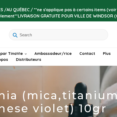
 /AU QUÉBEC / **ne s'applique pas à certains items (voi
ulement**LIVRAISON GRATUITE POUR VILLE DE WINDSOR (
 par TinaVie
Ambassadeur/rice
Contact
Plus
opos
Distributeurs
hia (mica,titanium
ese violet) 10gr