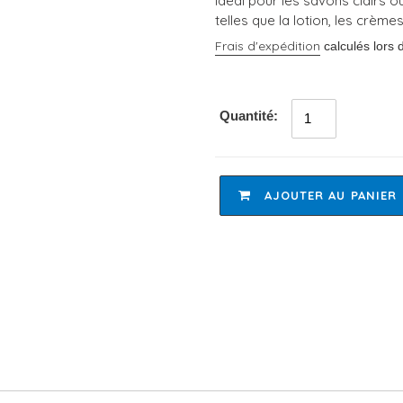
Idéal pour les savons clairs 
telles que la lotion, les crèmes
Frais d'expédition
calculés lors 
Quantité:
AJOUTER AU PANIER
Ajout
d'un
produit
à
votre
panier