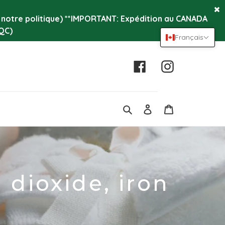
r notre politique) **IMPORTANT: Expédition au CANADA
QC)
Français
Facebook
Instagram
Se
Panier
connecter
Rechercher
 dioxide, iron