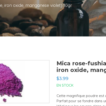
de, iron oxide, manganese violet) 10gr
Mica rose-fushia
iron oxide, mang
Prix
$3.99
normal
EN STOCK
Cette magnifique poudre est 
Parfait pour se fondre dans u