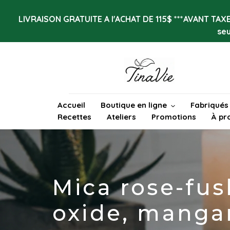
Passer
au
LIVRAISON GRATUITE A l'ACHAT DE 115$ ***AVANT TAXES
contenu
se
Accueil
Boutique en ligne
Fabriqués
Recettes
Ateliers
Promotions
À pr
Mica rose-fus
oxide, mangan