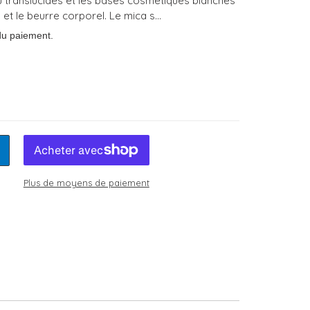
ou translucides et les bases cosmétiques blanches
 et le beurre corporel. Le mica s...
du paiement.
Plus de moyens de paiement